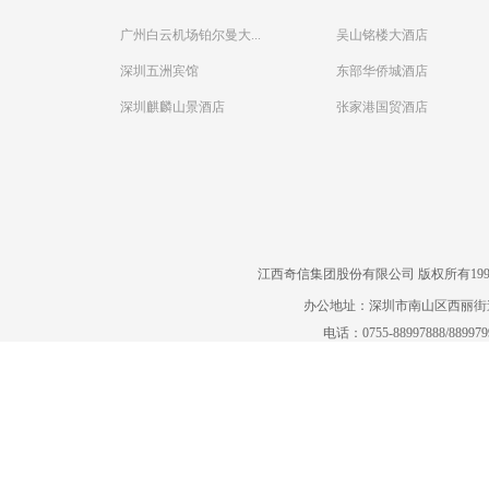
广州白云机场铂尔曼大...
吴山铭楼大酒店
深圳五洲宾馆
东部华侨城酒店
深圳麒麟山景酒店
张家港国贸酒店
江西奇信集团股份有限公司 版权所有1995-2022
办公地址：深圳市南山区西丽街道曙
电话：0755-88997888/88997