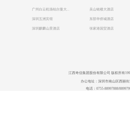
广州白云机场铂尔曼大...
吴山铭楼大酒店
深圳五洲宾馆
东部华侨城酒店
深圳麒麟山景酒店
张家港国贸酒店
江西奇信集团股份有限公司 版权所有1995-2022
办公地址：深圳市南山区西丽街道曙
电话：0755-88997888/88997