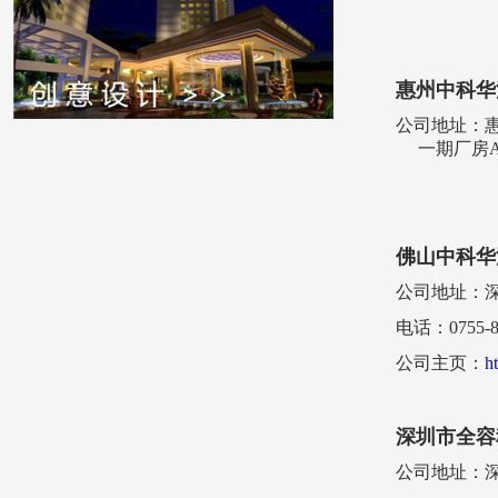
惠州中科华
公司地址：
一期厂房
佛山中科华
公司地址：深
电话：0755-88
公司主页：
h
深圳市全容
公司地址：深