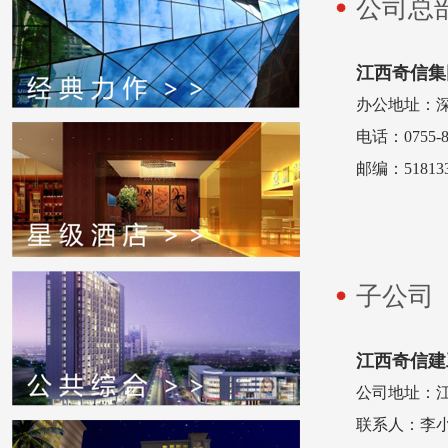
公司总
江西奇信集
办公地址：深
电话：0755-88
邮编：51813
子公司
江西奇信建
公司地址：江
联系人：李