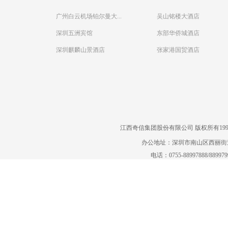
广州白云机场铂尔曼大...
吴山铭楼大酒店
深圳五洲宾馆
东部华侨城酒店
深圳麒麟山景酒店
张家港国贸酒店
江西奇信集团股份有限公司 版权所有1995-2022
办公地址：深圳市南山区西丽街道曙
电话：0755-88997888/88997