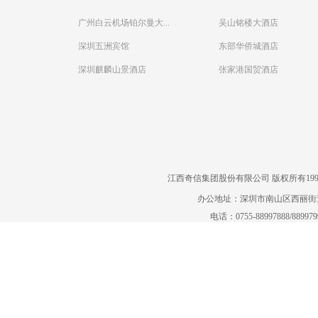
广州白云机场铂尔曼大...
吴山铭楼大酒店
深圳五洲宾馆
东部华侨城酒店
深圳麒麟山景酒店
张家港国贸酒店
江西奇信集团股份有限公司 版权所有1995-2022
办公地址：深圳市南山区西丽街道曙
电话：0755-88997888/88997