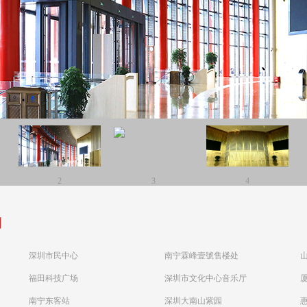
2
3
4
例
深圳市民中心
南宁霖峰壹號售楼处
福田科技广场
深圳市文化中心音乐厅
南宁东客站
深圳大南山紫园