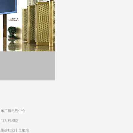
山东广播电视中心
厦门万科湖岛
惠州碧桂园十里银滩