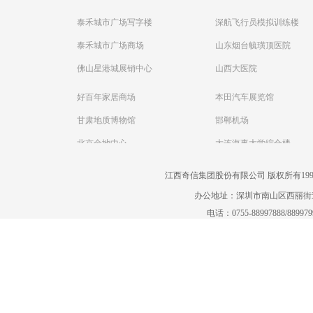
泰禾城市广场写字楼
深航飞行员模拟训练楼
泰禾城市广场商场
山东烟台毓璜顶医院
佛山星港城展销中心
山西大医院
好百年家居商场
本田汽车展览馆
甘肃地质博物馆
邯郸机场
北京金地中心
大连海事大学综合楼
江西奇信集团股份有限公司 版权所有1995-2022
办公地址：深圳市南山区西丽街道曙
电话：0755-88997888/88997