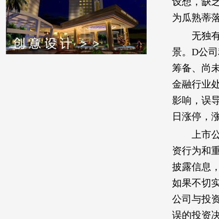
设想，缺
为瓜熟蒂
无独
景。D公
筹备、尚
金融行业
影响，误
日涨停，涨
上市
资行为和
披露信息
如果不切
公司与投
误的投资