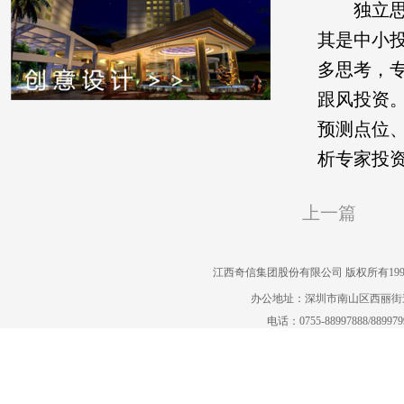
独立
其是中小
多思考，
跟风投资
预测点位
析专家投
上一篇
江西奇信集团股份有限公司 版权所有1995-2022
办公地址：深圳市南山区西丽街道曙
电话：0755-88997888/88997