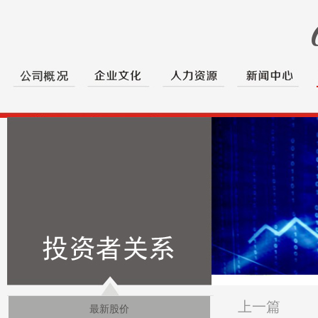
上一篇
最新股价